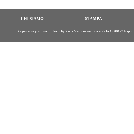
CHI SIAMO
STAMPA
Boopen è un prodotto di Photocity.it srl - Via Francesco Caracciolo 17 80122 Nap