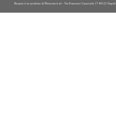
Boopen è un prodotto di Photocity.it srl - Via Francesco Caracciolo 17 80122 Nap