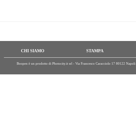
CHI SIAMO
STAMPA
Boopen è un prodotto di Photocity.it srl - Via Francesco Caracciolo 17 80122 Nap