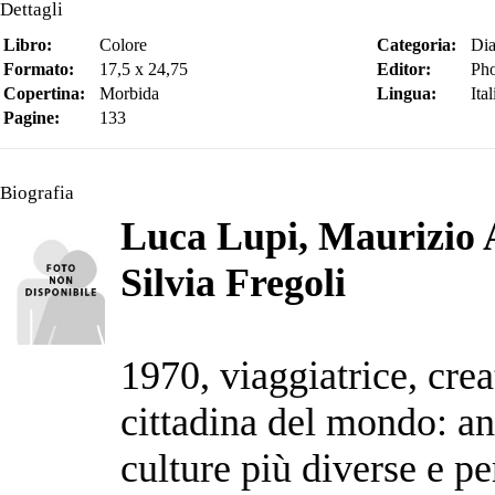
Dettagli
Libro:
Colore
Categoria:
Dia
Formato:
17,5 x 24,75
Editor:
Pho
Copertina:
Morbida
Lingua:
Ita
Pagine:
133
Biografia
Luca Lupi, Maurizio 
Silvia Fregoli
1970, viaggiatrice, crea
cittadina del mondo: an
culture più diverse e pe