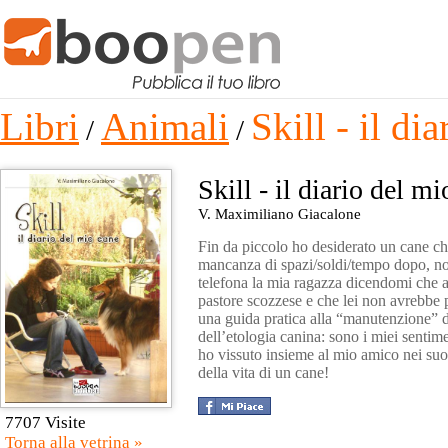
Libri
Animali
Skill - il di
/
/
Skill - il diario del m
V. Maximiliano Giacalone
Fin da piccolo ho desiderato un cane ch
mancanza di spazi/soldi/tempo dopo, n
telefona la mia ragazza dicendomi che a
pastore scozzese e che lei non avrebbe 
una guida pratica alla “manutenzione” 
dell’etologia canina: sono i miei sentime
ho vissuto insieme al mio amico nei suo
della vita di un cane!
7707 Visite
Torna alla vetrina »