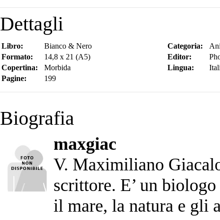
Dettagli
Libro:
Bianco & Nero
Categoria:
Ani
Formato:
14,8 x 21 (A5)
Editor:
Pho
Copertina:
Morbida
Lingua:
Ita
Pagine:
199
Biografia
maxgiac
V. Maximiliano Giacalo
scrittore. E’ un biolog
il mare, la natura e gli