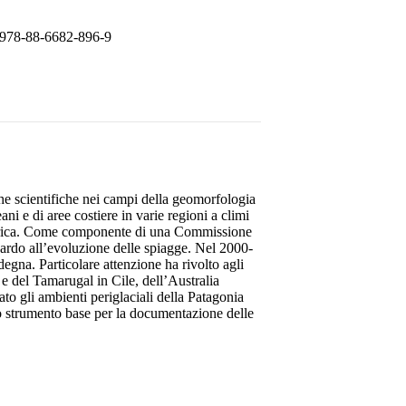
978-88-6682-896-9
he scientifiche nei campi della geomorfologia
ni e di aree costiere in varie regioni a climi
 Africa. Come componente di una Commissione
uardo all’evoluzione delle spiagge. Nel 2000-
gna. Particolare attenzione ha rivolto agli
e del Tamarugal in Cile, dell’Australia
to gli ambienti periglaciali della Patagonia
lo strumento base per la documentazione delle