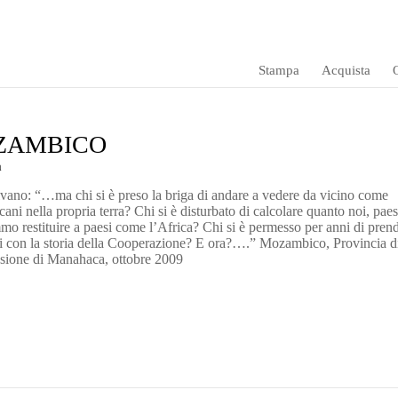
Stampa
Acquista
O
ZAMBICO
a
vano: “…ma chi si è preso la briga di andare a vedere da vicino come
cani nella propria terra? Chi si è disturbato di calcolare quanto noi, paes
mo restituire a paesi come l’Africa? Chi si è permesso per anni di pren
eri con la storia della Cooperazione? E ora?….” Mozambico, Provincia d
ione di Manahaca, ottobre 2009