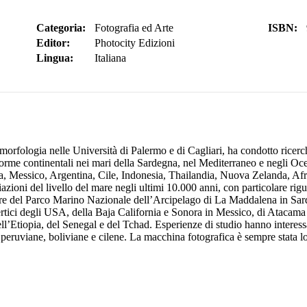
Categoria:
Fotografia ed Arte
ISBN:
Editor:
Photocity Edizioni
Lingua:
Italiana
orfologia nelle Università di Palermo e di Cagliari, ha condotto ricerc
forme continentali nei mari della Sardegna, nel Mediterraneo e negli Ocea
nia, Messico, Argentina, Cile, Indonesia, Thailandia, Nuova Zelanda,
ioni del livello del mare negli ultimi 10.000 anni, con particolare rig
ore del Parco Marino Nazionale dell’Arcipelago di La Maddalena in Sarde
ertici degli USA, della Baja California e Sonora in Messico, di Atacama 
ll’Etiopia, del Senegal e del Tchad. Esperienze di studio hanno interessa
e peruviane, boliviane e cilene. La macchina fotografica è sempre stata 