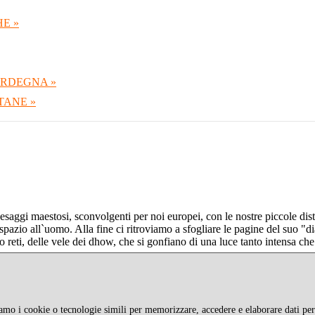
E »
ARDEGNA »
TANE »
aggi maestosi, sconvolgenti per noi europei, con le nostre piccole dist
azio all`uomo. Alla fine ci ritroviamo a sfogliare le pagine del suo "dia
ro reti, delle vele dei dhow, che si gonfiano di una luce tanto intensa ch
ziamo i cookie o tecnologie simili per memorizzare, accedere e elaborare dati pers