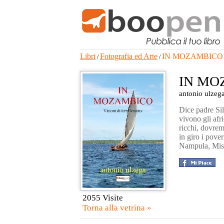
Libri
Fotografia ed Arte
IN MOZAMBICO
/
/
IN MO
antonio ulzeg
Dice padre Sil
vivono gli afri
ricchi, dovrem
in giro i pov
Nampula, Miss
2055 Visite
Torna alla vetrina »