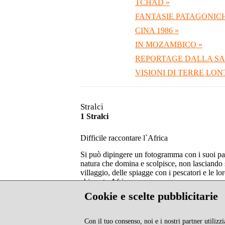
TCHAD »
FANTASIE PATAGONICH
CINA 1986 »
IN MOZAMBICO »
REPORTAGE DALLA S
VISIONI DI TERRE LON
Stralci
1 Stralci
Difficile raccontare l`Africa
Si può dipingere un fotogramma con i suoi paes
natura che domina e scolpisce, non lasciando sp
villaggio, delle spiagge con i pescatori e le lo
chiamato Africa.
Cookie e scelte pubblicitarie
(Rif. Pagina 5)
Con il tuo consenso, noi e i nostri partner utiliz