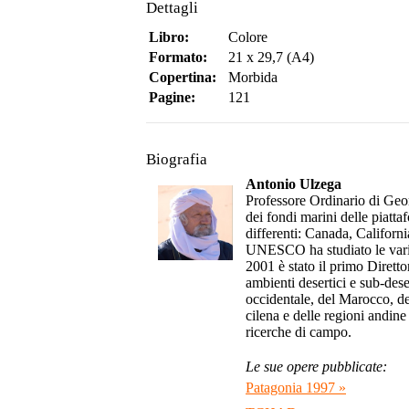
Dettagli
Libro:
Colore
Formato:
21 x 29,7 (A4)
Copertina:
Morbida
Pagine:
121
Biografia
Antonio Ulzega
Professore Ordinario di Geom
dei fondi marini delle piatta
differenti: Canada, Califor
UNESCO ha studiato le variaz
2001 è stato il primo Dirett
ambienti desertici e sub-des
occidentale, del Marocco, de
cilena e delle regioni andin
ricerche di campo.
Le sue opere pubblicate:
Patagonia 1997 »