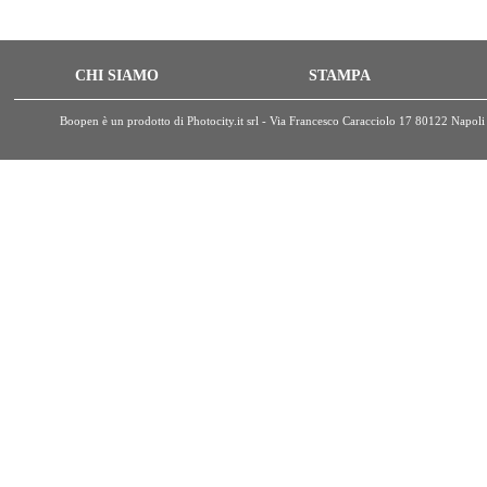
CHI SIAMO
STAMPA
Boopen è un prodotto di Photocity.it srl - Via Francesco Caracciolo 17 80122 Nap