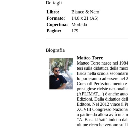
Dettagli
Libro:
Bianco & Nero
Formato:
14,8 x 21 (A5)
Copertina:
Morbida
Pagine:
179
Biografia
Matteo Torre
Matteo Torre nasce nel 1984 
tesi sulla didattica della m
fisica nella scuola secondari
lo porteranno ad essere nel 2
Corso di Perfezionamento e un
prestigiose riviste nazionali
(APLIMAT,...) è anche autor
Edizioni, Dalla didattica del
Editore. Nel 2012 vince il P
XCVIII Congresso Nazionale s
a partire da allora avrà una
"A. Bastai-Pratt" indetto da
ultime ricerche vertono sull'i