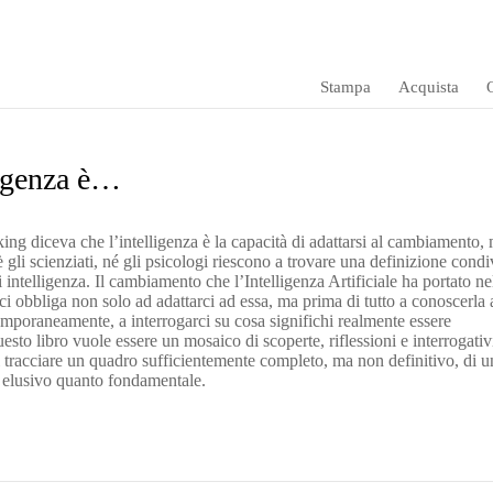
Stampa
Acquista
O
ligenza è…
g diceva che l’intelligenza è la capacità di adattarsi al cambiamento,
 gli scienziati, né gli psicologi riescono a trovare una definizione condi
 intelligenza. Il cambiamento che l’Intelligenza Artificiale ha portato ne
 ci obbliga non solo ad adattarci ad essa, ma prima di tutto a conoscerla 
mporaneamente, a interrogarci su cosa significhi realmente essere
uesto libro vuole essere un mosaico di scoperte, riflessioni e interrogativ
i tracciare un quadro sufficientemente completo, ma non definitivo, di u
o elusivo quanto fondamentale.