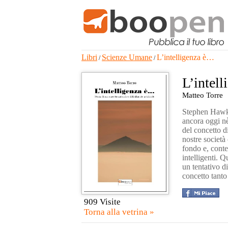
Libri
Scienze Umane
L’intelligenza è…
/
/
L’intel
Matteo Torre
Stephen Hawkin
ancora oggi nè
del concetto di
nostre società
fondo e, conte
intelligenti. Q
un tentativo d
concetto tant
909 Visite
Torna alla vetrina »