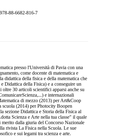
978-88-6682-816-7
ematica presso l'Università di Pavia con una
insegnamento, come docente di matematica e
la didattica della fisica e della matematica che
 e Didattica della Fisica) e a conseguire un
oltre 30 articoli scientifici apparsi anche su
, ComunicareScienza,...) e internazionali
La Matematica di mezzo (2013) per Art&Coop
! La scuola (2014) per Photocity Boopen
 sezione Didattica e Storia della Fisica al
tta Scienza e Arte nella tua classe" il quale
di merito dalla giuria del Concorso Nazionale
la rivista La Fisica nella Scuola. Le sue
osofico e sui legami tra scienza e arte.