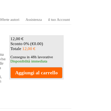
fferte autori
Assistenza
il tuo Account
12,00 €
Sconto 0% (€0.00)
Totale
12,00 €
 ma
Consegna in 48h lavorative
visa
Disponibilità immediata
lle
a
i,
n