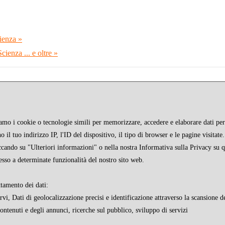
ienza »
ienza ... e oltre »
ziamo i cookie o tecnologie simili per memorizzare, accedere e elaborare dati pers
 il tuo indirizzo IP, l'ID del dispositivo, il tipo di browser e le pagine visitat
iccando su "Ulteriori informazioni" o nella nostra Informativa sulla Privacy su 
esso a determinate funzionalità del nostro sito web.
ttamento dei dati:
i, Dati di geolocalizzazione precisi e identificazione attraverso la scansione de
contenuti e degli annunci, ricerche sul pubblico, sviluppo di servizi
STAMPA
FAQ
INFO