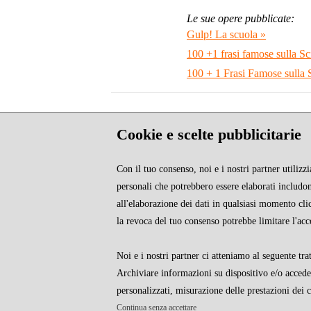
Le sue opere pubblicate:
Gulp! La scuola »
100 +1 frasi famose sulla Sc
100 + 1 Frasi Famose sulla Sc
Stralci
Cookie e scelte pubblicitarie
Al momento non sono presenti stralci
Con il tuo consenso, noi e i nostri partner utiliz
Recensioni
personali che potrebbero essere elaborati includono
Al momento non sono presenti recensioni
all'elaborazione dei dati in qualsiasi momento cl
la revoca del tuo consenso potrebbe limitare l'acc
Noi e i nostri partner ci atteniamo al seguente tra
Archiviare informazioni su dispositivo e/o accederv
personalizzati, misurazione delle prestazioni dei 
CHI SIAMO
Continua senza accettare