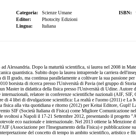
Categoria:
Scienze Umane
ISBN:
Editor:
Photocity Edizioni
Lingua:
Italiana
ad Alessandria. Dopo la maturità scientifica, si laurea nel 2008 in Mat
eccanica quantistica. Subito dopo la laurea intraprende la carriera dell'
a di II grado, ma continua parallelamente a coltivare la sua passione per 
010 borsista di ricerca presso l'Università di Pavia (nel gruppo di Storia
 Master in didattica della fisica presso l'Università di Udine. Autore di 
 e internazionali, relatore in conferenze scientifiche nazionali (AIF, SIF
e di 4 libri di divulgazione scientifica: La realtà e l'uomo (2011) e 
la fisica alla vita quotidiana e ritorno (2012) per Keitai Editore, Gupl
remio SIF (Società Italiana di Fisica) come Migliore Comunicazione nella
voltosi a Napoli il 17-21 Settembre 2012, presentando il progetto "Ado
 notevole eco nazionale e internazionale. Nel 2013 ottiene la Menzione 
ll'AIF (Associazione per l'Insegnamento della Fisica) e pubblicazione sul
nterpretazione del concetto di tempo in ambito scientifico, artistico e fil