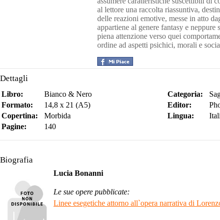
assumere caratteristiche suscettibili di 
al lettore una raccolta riassuntiva, dest
delle reazioni emotive, messe in atto da
appartiene al genere fantasy e neppure 
piena attenzione verso quei comportament
ordine ad aspetti psichici, morali e socia
Dettagli
Libro:
Bianco & Nero
Categoria:
Sag
Formato:
14,8 x 21 (A5)
Editor:
Pho
Copertina:
Morbida
Lingua:
Ita
Pagine:
140
Biografia
Lucia Bonanni
Le sue opere pubblicate:
Linee esegetiche attorno all`opera narrativa di Loren