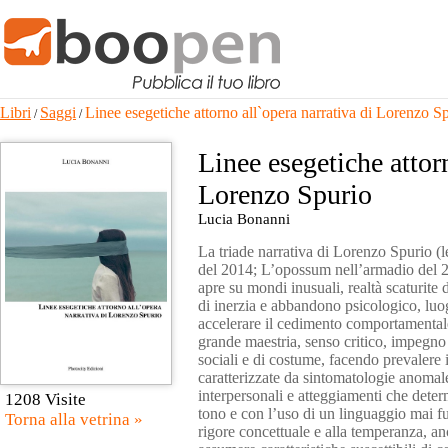
Libri
Saggi
Linee esegetiche attorno all`opera narrativa di Lorenzo S
/
/
Linee esegetiche attorn
Lorenzo Spurio
Lucia Bonanni
La triade narrativa di Lorenzo Spurio (l
del 2014; L’opossum nell’armadio del 20
apre su mondi inusuali, realtà scaturite
di inerzia e abbandono psicologico, luog
accelerare il cedimento comportamentale
grande maestria, senso critico, impegno
sociali e di costume, facendo prevalere 
caratterizzate da sintomatologie anomale,
interpersonali e atteggiamenti che det
1208 Visite
tono e con l’uso di un linguaggio mai fu
Torna alla vetrina »
rigore concettuale e alla temperanza, an