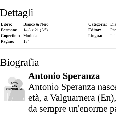
Dettagli
Libro:
Bianco & Nero
Categoria:
Dia
Formato:
14,8 x 21 (A5)
Editor:
Pho
Copertina:
Morbida
Lingua:
Ita
Pagine:
184
Biografia
Antonio Speranza
Antonio Speranza nasce
età, a Valguarnera (En),
da sempre un'enorme pas