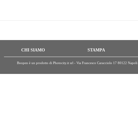
CHI SIAMO
STAMPA
Boopen è un prodotto di Photocity.it srl - Via Francesco Caracciolo 17 80122 Nap