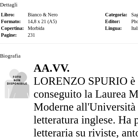
Dettagli
Libro:
Bianco & Nero
Categoria:
Sag
Formato:
14,8 x 21 (A5)
Editor:
Pho
Copertina:
Morbida
Lingua:
Ita
Pagine:
231
Biografia
AA.VV.
LORENZO SPURIO è nat
conseguito la Laurea Ma
Moderne all'Università 
letteratura inglese. Ha 
letteraria su riviste, a