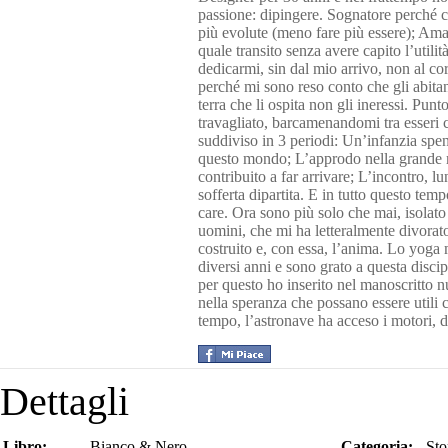
passione: dipingere. Sognatore perché c
più evolute (meno fare più essere); Amar
quale transito senza avere capito l’utili
dedicarmi, sin dal mio arrivo, non al corp
perché mi sono reso conto che gli abitan
terra che li ospita non gli ineressi. Pu
travagliato, barcamenandomi tra esseri 
suddiviso in 3 periodi: Un’infanzia spen
questo mondo; L’approdo nella grande me
contribuito a far arrivare; L’incontro, l
sofferta dipartita. E in tutto questo te
care. Ora sono più solo che mai, isolato
uomini, che mi ha letteralmente divorat
costruito e, con essa, l’anima. Lo yoga m
diversi anni e sono grato a questa discip
per questo ho inserito nel manoscritto n
nella speranza che possano essere utili
tempo, l’astronave ha acceso i motori, 
Dettagli
Libro:
Bianco & Nero
Categoria:
Sto