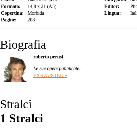
Formato:
14,8 x 21 (A5)
Editor:
Pho
Copertina:
Morbida
Lingua:
Ita
Pagine:
208
Biografia
roberto perusi
Le sue opere pubblicate:
EXHAUSTED »
Stralci
1 Stralci