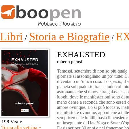
Libri
Storia e Biografie
E
/
/
EXHAUSTED
roberto perusi
Temossi, settembre di non so più quale 
giornate si assomigliano un po’ tutte: È
diventano un’unica cosa. Lo spazio, il 
pianeta sul quale sto transitando col mi
astronauta che si muove tra galassie sconf
luoghi dove le manifestazioni sono di tu
meno dense a seconda che sono esseri o p
amore ovunque. Lo si può toccare, inala
manifesto, è ovunque, appartiene a tutte
semplicemente inutili, basta il pensiero
198 Visite
un insegnante di HataYoga e SwaraYoga i
Torna alla vetrina »
Designer per 30 anni e nel frattempo h