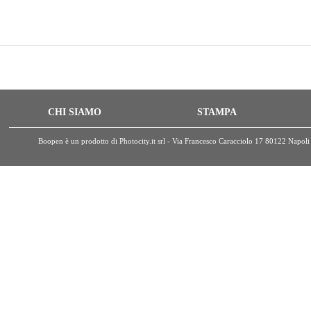
CHI SIAMO
STAMPA
Boopen è un prodotto di Photocity.it srl - Via Francesco Caracciolo 17 80122 Nap