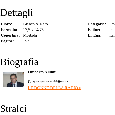
Dettagli
Libro:
Bianco & Nero
Categoria:
Sto
Formato:
17,5 x 24,75
Editor:
Pho
Copertina:
Morbida
Lingua:
Ita
Pagine:
152
Biografia
Umberto Alunni
Le sue opere pubblicate:
LE DONNE DELLA RADIO »
Stralci