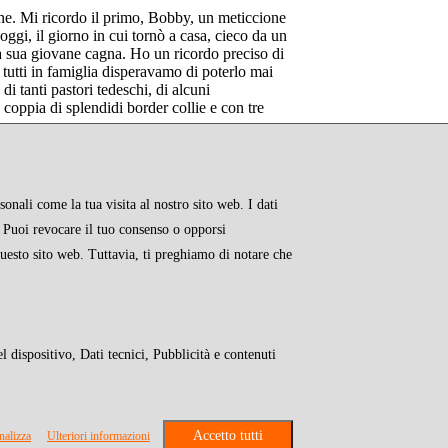
ane. Mi ricordo il primo, Bobby, un meticcione
oggi, il giorno in cui tornò a casa, cieco da un
la sua giovane cagna. Ho un ricordo preciso di
utti in famiglia disperavamo di poterlo mai
i tanti pastori tedeschi, di alcuni
coppia di splendidi border collie e con tre
onali come la tua visita al nostro sito web. I dati
e. Puoi revocare il tuo consenso o opporsi
questo sito web. Tuttavia, ti preghiamo di notare che
l dispositivo, Dati tecnici, Pubblicità e contenuti
RMATIVE
nalizza
Ulteriori informazioni
ente versato - Reg.imprese 07651390630 - N.REA 644385