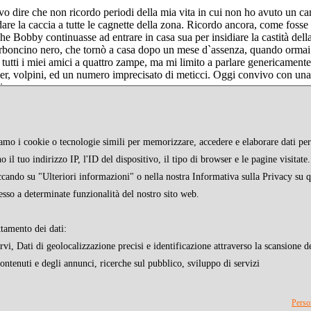
o dire che non ricordo periodi della mia vita in cui non ho avuto un c
dare la caccia a tutte le cagnette della zona. Ricordo ancora, come fosse 
he Bobby continuasse ad entrare in casa sua per insidiare la castità del
rboncino nero, che tornò a casa dopo un mese d`assenza, quando ormai t
tutti i miei amici a quattro zampe, ma mi limito a parlare genericamente d
er, volpini, ed un numero imprecisato di meticci. Oggi convivo con una 
i.
ziamo i cookie o tecnologie simili per memorizzare, accedere e elaborare dati pers
 il tuo indirizzo IP, l'ID del dispositivo, il tipo di browser e le pagine visitat
iccando su "Ulteriori informazioni" o nella nostra Informativa sulla Privacy su 
esso a determinate funzionalità del nostro sito web.
ttamento dei dati:
i, Dati di geolocalizzazione precisi e identificazione attraverso la scansione de
contenuti e degli annunci, ricerche sul pubblico, sviluppo di servizi
STAMPA
FAQ
INFO
Perso
Via Francesco Caracciolo 17 80122 Napoli - P.IVA 07651390630 - Cap.soc. € 60.000,00 interam