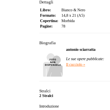
Dettagli
Libro:
Bianco & Nero
Formato:
14,8 x 21 (A5)
Copertina:
Morbida
Pagine:
78
Biografia
antonio sciarratta
Le sue opere pubblicate:
Il cucciolo »
Stralci
2 Stralci
Introduzione