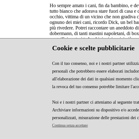
Ho sempre amato i cani, fin da bambino, e dev
tutto bianco che adorava stare fuori di casa e 
occhio, vittima di un vicino che non gradiva c
ognuno dei miei cani, ricordo Dick, un bel ba
più rivedere. Potrei raccontare un aneddoto di 
dobermann, di tanti mastini napoletani, di box
magnifici pastori tedeschi, i miei amici più car
Cookie e scelte pubblicitarie
(Rif. Pagina 8)
Con il tuo consenso, noi e i nostri partner utiliz
Recensioni
personali che potrebbero essere elaborati includono
Al momento non sono presenti recensioni
all'elaborazione dei dati in qualsiasi momento cl
la revoca del tuo consenso potrebbe limitare l'acc
Noi e i nostri partner ci atteniamo al seguente tra
Archiviare informazioni su dispositivo e/o accederv
personalizzati, misurazione delle prestazioni dei 
CHI SIAMO
Continua senza accettare
Boopen è un prodotto di Photocity.it srl - 