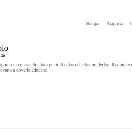
Stampa
Acquista
O
olo
tta
appresenta un valido aiuto per tutti coloro che hanno deciso di adottare
trovano a doverlo educare.