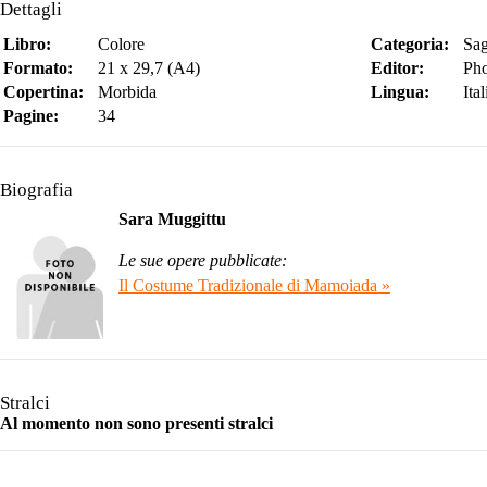
Dettagli
Libro:
Colore
Categoria:
Sag
Formato:
21 x 29,7 (A4)
Editor:
Pho
Copertina:
Morbida
Lingua:
Ita
Pagine:
34
Biografia
Sara Muggittu
Le sue opere pubblicate:
Il Costume Tradizionale di Mamoiada »
Stralci
Al momento non sono presenti stralci