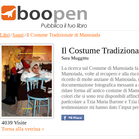
Libri
Saggi
Il Costume Tradizionale di Mamoiada
/
/
Il Costume Tradizion
Sara Muggittu
La ricerca sul Costume di Mamoiada fa pa
Mamoiada, volte al recupero e alla risc
ricordo di molte anziane di Mamoiada, res
documentazione fotografica messami a d
ridare forma all`antico costume di Mamo
colori che si sono resi disponibili affin
particolare a Tzia Maria Barone e Tzia 
testimonianze mi hanno dato l`input per
4039 Visite
Torna alla vetrina »