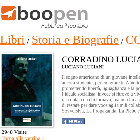
Libri
Storia e Biografie
C
/
/
CORRADINO LUCI
LUCIANO LUCIANI
Il sogno americano di un giovane intelle
ancora studente, per emigrare in America
promettendo libertà, uguaglianza e la po
l’ideale socialista, invece si ritrovò a v
raccontata da chi tornava, ma un clima 
di restare per dare voce agli umili col
Sovversiva, La Propaganda, La Plebe ed
2948 Visite
Torna alla vetrina »