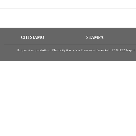
CHI SIAMO
STAMPA
Boopen è un prodotto di Photocity.it srl - Via Francesco Caracciolo 17 80122 Nap