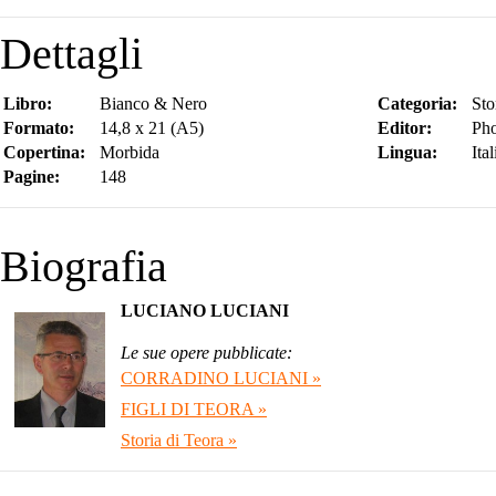
Dettagli
Libro:
Bianco & Nero
Categoria:
Sto
Formato:
14,8 x 21 (A5)
Editor:
Pho
Copertina:
Morbida
Lingua:
Ita
Pagine:
148
Biografia
LUCIANO LUCIANI
Le sue opere pubblicate:
CORRADINO LUCIANI »
FIGLI DI TEORA »
Storia di Teora »