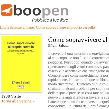
Libri
Scienze Umane
Come sopravvivere al proprio cervello
/
/
Come sopravvivere al 
Efrem Sabatti
Il cervello è una macchina meravigliosa
al contempo, se non “usato” correttament
peggiori). Purtroppo, quando ciò avviene,
ripensamenti sugli errori commessi, para
ossessivi e aspettative che rimangono de
Comprendere come inneschiamo le nostr
rapidamente, è lo scopo di questo libro,
modo divertente…L’intento di questo libro
strutturano alcuni problemi per capire c
delle risposte precise su cosa fare nel
1938 Visite
nuovo che aiuti il lettore a trovare le 
Torna alla vetrina »
l’attenzione su un focus diverso da que
conoscitiva. La lettura del libro è consi