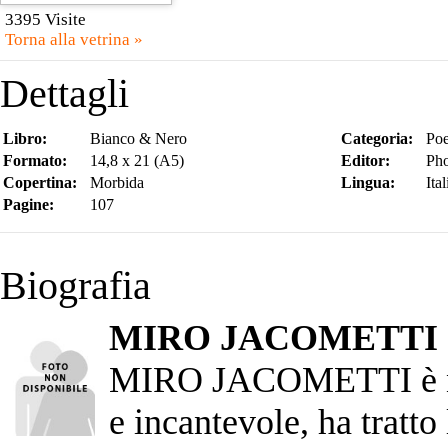
3395 Visite
Torna alla vetrina »
Dettagli
Libro:
Bianco & Nero
Categoria:
Poe
Formato:
14,8 x 21 (A5)
Editor:
Pho
Copertina:
Morbida
Lingua:
Ita
Pagine:
107
Biografia
MIRO JACOMETTI
MIRO JACOMETTI è nato
e incantevole, ha tratto 