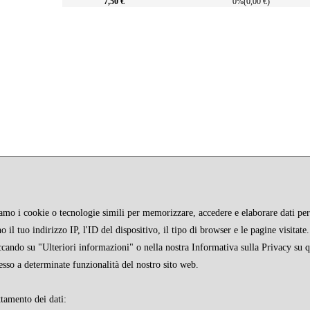
7,50 €
0%(0,00 €)
ziamo i cookie o tecnologie simili per memorizzare, accedere e elaborare dati pers
 il tuo indirizzo IP, l'ID del dispositivo, il tipo di browser e le pagine visitat
iccando su "Ulteriori informazioni" o nella nostra Informativa sulla Privacy su 
esso a determinate funzionalità del nostro sito web.
STAMPA
FAQ
INFO
ttamento dei dati: