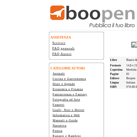
ASSISTENZA
Scrivici
FAQ generali
FAQ Autori
Libro
Bianco 
Formato
14,8 x 2
CATEGORIE AUTORI
Copertina
Morbida
Animali
Pagine
82
Editore
Boopen
Cucina e Gastronomia
Lingua
Italiana
Diari e Agende
ISBN
978-88-
Economia e Finanza
Fantascienza e Fantasy
Fotografia ed Arte
Fumetti
Gialli, Noir e Horror
Informatica e Web
Manuali e Guide
Narrativa
Poesia
Ragazzi e Bambini