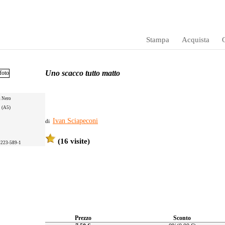
Stampa
Acquista
O
Uno scacco tutto matto
& Nero
1 (A5)
Ivan Sciapeconi
di
(16 visite)
6223-589-1
Prezzo
Sconto