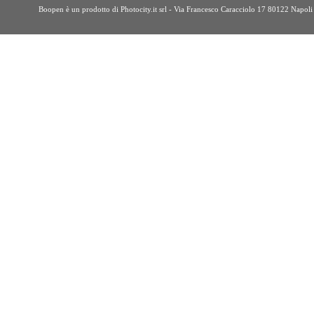
Boopen è un prodotto di Photocity.it srl - Via Francesco Caracciolo 17 80122 Nap