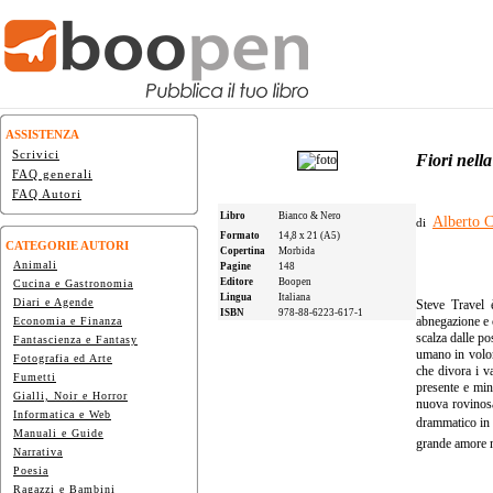
ASSISTENZA
Scrivici
Fiori nell
FAQ generali
FAQ Autori
Libro
Bianco & Nero
Alberto 
di
Formato
14,8 x 21 (A5)
CATEGORIE AUTORI
Copertina
Morbida
Animali
Pagine
148
Editore
Boopen
Cucina e Gastronomia
Lingua
Italiana
Diari e Agende
Steve Travel 
ISBN
978-88-6223-617-1
abnegazione e c
Economia e Finanza
scalza dalle po
Fantascienza e Fantasy
umano in volont
Fotografia ed Arte
che divora i v
Fumetti
presente e min
Gialli, Noir e Horror
nuova rovinosa
Informatica e Web
drammatico in 
Manuali e Guide
grande amore m
Narrativa
Poesia
Ragazzi e Bambini